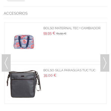
ACCESORIOS
BOLSO MATERNAL TEC + CAMBIADOR
F.RAIN
59,95 €
65,95 €
BOLSO SILLA PARAGUAS TUC TUC
COLECCIÓN CASUAL GRIS
39,00 €