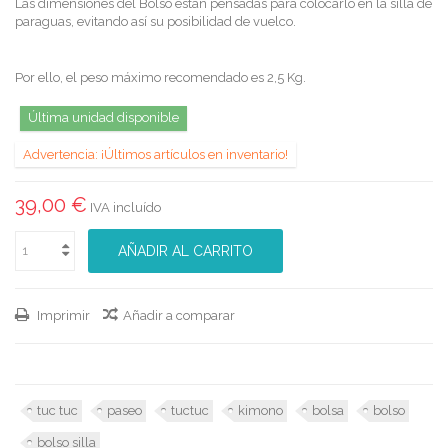
Las dimensiones del Bolso están pensadas para colocarlo en la silla de
paraguas, evitando así su posibilidad de vuelco.
Por ello, el peso máximo recomendado es 2,5 Kg.
Última unidad disponible
Advertencia: ¡Últimos artículos en inventario!
39,00 €
IVA incluído
AÑADIR AL CARRITO
Imprimir
Añadir a comparar
tuc tuc
paseo
tuctuc
kimono
bolsa
bolso
bolso silla