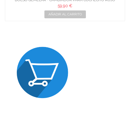
IMPERMEABLE
59,90 €
AÑADIR AL CARRITO
Consúltanos,
podrás financiar tus compras
hasta 18 meses sin intereres