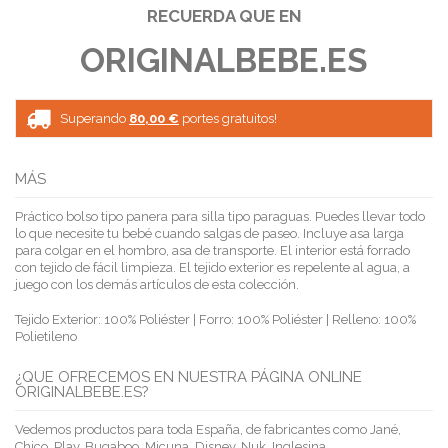
RECUERDA QUE EN
ORIGINALBEBE.ES
Superando
80,00 €
portes gratuitos!
MÁS
Práctico bolso tipo panera para silla tipo paraguas. Puedes llevar todo
lo que necesite tu bebé cuando salgas de paseo. Incluye asa larga
para colgar en el hombro, asa de transporte. El interior está forrado
con tejido de fácil limpieza. El tejido exterior es repelente al agua, a
juego con los demás artículos de esta colección.
Tejido Exterior: 100% Poliéster | Forro: 100% Poliéster | Relleno: 100%
Polietileno
¿QUE OFRECEMOS EN NUESTRA PÁGINA ONLINE
ORIGINALBEBE.ES?
Vedemos productos para toda España, de fabricantes como Jané,
Chico, Play, Bugaboo, Micuna, Disney, Nuk, Inglesina.